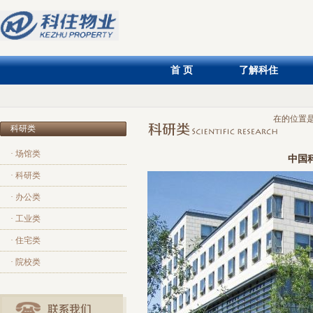
首 页
了解科住
在的位置
科研类
· 场馆类
中国
· 科研类
· 办公类
· 工业类
· 住宅类
· 院校类