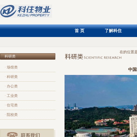
首 页
了解科住
在的位置
科研类
· 场馆类
中国
· 科研类
· 办公类
· 工业类
· 住宅类
· 院校类